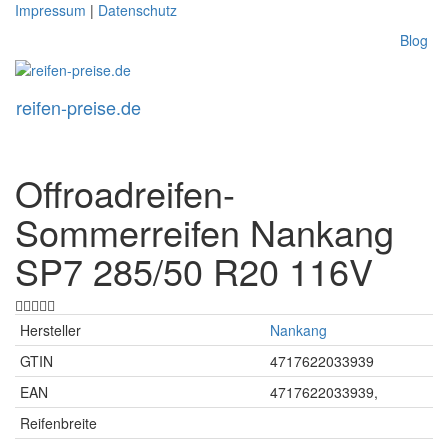
Skip
Impressum
|
Datenschutz
to
Blog
main
content
reifen-preise.de
Toggl
naviga
Offroadreifen-
Sommerreifen Nankang
SP7 285/50 R20 116V
Hersteller
Nankang
GTIN
4717622033939
EAN
4717622033939,
Reifenbreite