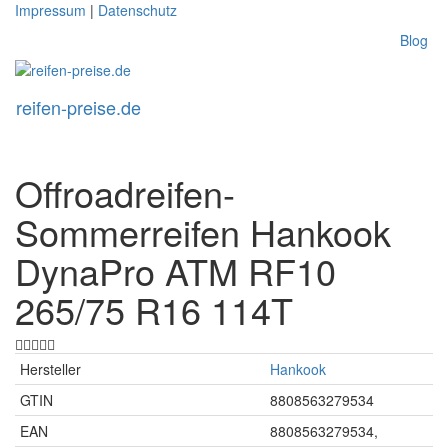
Skip
Impressum
|
Datenschutz
to
Blog
main
content
reifen-preise.de
Toggl
naviga
Offroadreifen-
Sommerreifen Hankook
DynaPro ATM RF10
265/75 R16 114T
Hersteller
Hankook
GTIN
8808563279534
EAN
8808563279534,