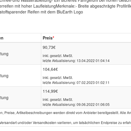
chnee-und Wasserableitung- Ein sicheres Fahrgefühl bei hohen Geschw
ifen mit hoher LaufleistungMerkmale:- Breite abgeschrägte Profilrill
stoffsparender Reifen mit dem BluEarth Logo
en
Preis
*
90,73€
rtung
inkl. gesetzl. MwSt.
letzte Aktualisierung: 13.04.2022 01:04:14
104,64€
rtung
inkl. gesetzl. MwSt.
letzte Aktualisierung: 07.02.2023 01:02:11
114,99€
rtung
inkl. gesetzl. MwSt.
letzte Aktualisierung: 09.06.2022 01:06:05
gen, Preise, Artikelbeschreibungen werden direkt vom Anbieter bereitgestellt. All
rsandart und/oder Versandkosten variieren, um tatsächlichen Endpreise zu erfa