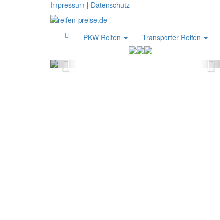
Skip
Impressum
|
Datenschutz
to
main
content
PKW Reifen
Transporter Reifen