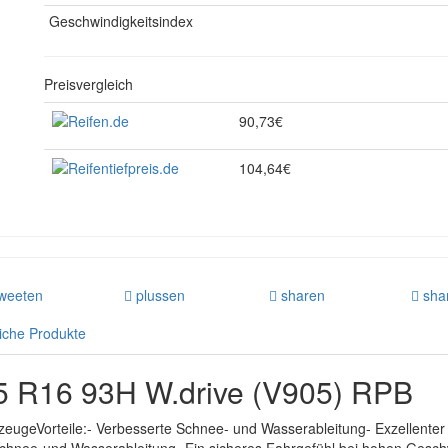
Geschwindigkeitsindex
Preisvergleich
90,73€
104,64€
weeten
plussen
sharen
sha
iche Produkte
55 R16 93H W.drive (V905) RPB
zeugeVorteile:- Verbesserte Schnee- und Wasserableitung- Exzellenter 