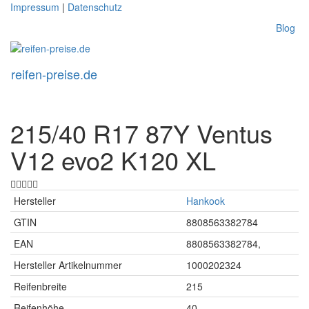
Skip
Impressum
|
Datenschutz
to
Blog
main
content
reifen-preise.de
Toggl
naviga
215/40 R17 87Y Ventus
V12 evo2 K120 XL
Hersteller
Hankook
GTIN
8808563382784
EAN
8808563382784,
Hersteller Artikelnummer
1000202324
Reifenbreite
215
Reifenhöhe
40