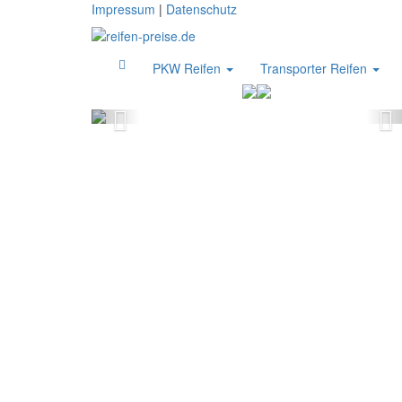
Skip
Impressum
|
Datenschutz
to
main
content
PKW Reifen
Transporter Reifen