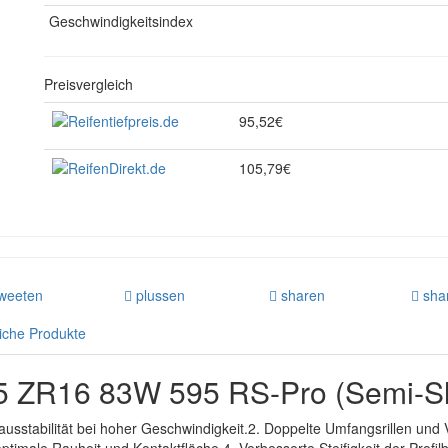
Geschwindigkeitsindex
Preisvergleich
95,52€
105,79€
weeten
plussen
sharen
sha
iche Produkte
45 ZR16 83W 595 RS-Pro (Semi-Sl
sstabilität bei hoher Geschwindigkeit.2. Doppelte Umfangsrillen und V-f