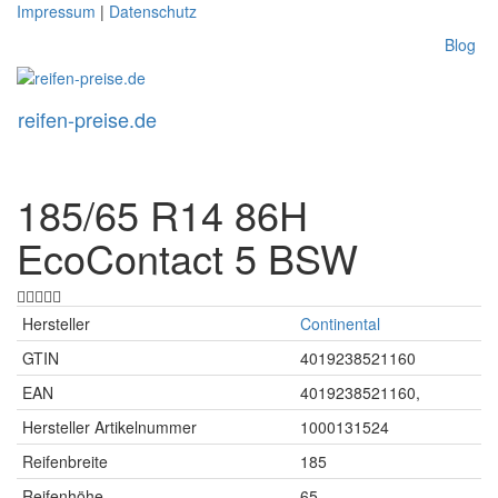
Skip
Impressum
|
Datenschutz
to
Blog
main
content
reifen-preise.de
Toggl
naviga
185/65 R14 86H
EcoContact 5 BSW
Hersteller
Continental
GTIN
4019238521160
EAN
4019238521160,
Hersteller Artikelnummer
1000131524
Reifenbreite
185
Reifenhöhe
65