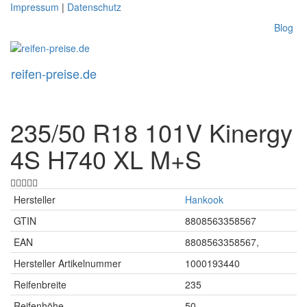
Skip
Impressum
|
Datenschutz
to
Blog
main
content
reifen-preise.de
Toggl
naviga
235/50 R18 101V Kinergy
4S H740 XL M+S
Hersteller
Hankook
GTIN
8808563358567
EAN
8808563358567,
Hersteller Artikelnummer
1000193440
Reifenbreite
235
Reifenhöhe
50