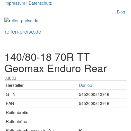
Skip
Impressum
|
Datenschutz
to
Blog
main
content
reifen-preise.de
Toggl
naviga
140/80-18 70R TT
Geomax Enduro Rear
Hersteller
Dunlop
GTIN
5452000813916
EAN
5452000813916,
Reifenbreite
Reifenhöhe
Reifendurchmesser in Zoll
R